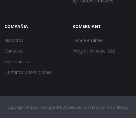
Aplicaciones móviles
COMPAÑIA
KOMERCIANT
Nosotros
Tienda en linea
Contacto
Integración Aspel SAE
Inversionistas
Terminos y condiciones
Copyright ©
2026. Designed & Developed with love by
PossibleApp