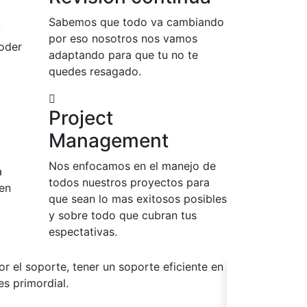
Sabemos que todo va cambiando
u
por eso nosotros nos vamos
oder
adaptando para que tu no te
quedes resagado.
Project
Management
Nos enfocamos en el manejo de
a
todos nuestros proyectos para
 en
que sean lo mas exitosos posibles
y sobre todo que cubran tus
espectativas.
os por el soporte, la confianza y la
Trabajar con Po
solución de cua
empresa.