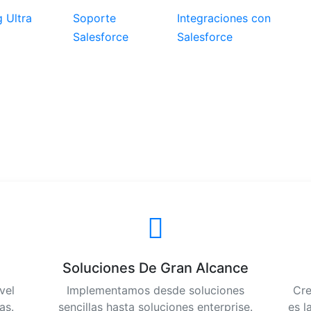
 Ultra
Soporte
Integraciones con
Salesforce
Salesforce
ndido
b ha sido suspendio.
Soluciones De Gran Alcance
vel
Implementamos desde soluciones
Cre
as.
sencillas hasta soluciones enterprise.
es l