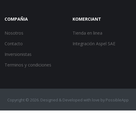
COMPAÑIA
KOMERCIANT
Nosotros
Tienda en linea
Contacto
Integración Aspel SAE
Inversionistas
Terminos y condiciones
Copyright ©
2026. Designed & Developed with love by
PossibleApp