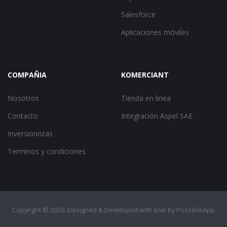
Salesforce
Aplicaciones móviles
COMPAÑIA
KOMERCIANT
Nosotros
Tienda en linea
Contacto
Integración Aspel SAE
Inversionistas
Terminos y condiciones
Copyright ©
2026. Designed & Developed with love by
PossibleApp