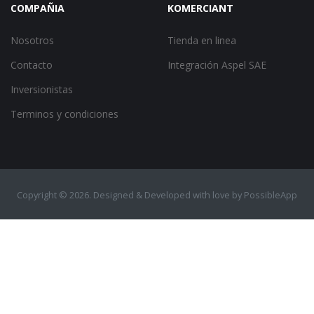
COMPAÑIA
KOMERCIANT
Nosotros
Tienda en linea
Contacto
Integración Aspel SAE
Inversionistas
Terminos y condiciones
Copyright ©
2026. Designed & Developed with love by
PossibleApp