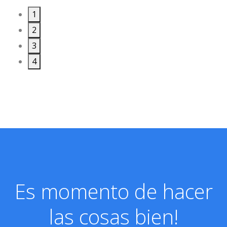
1
2
3
4
Es momento de hacer
las cosas bien!