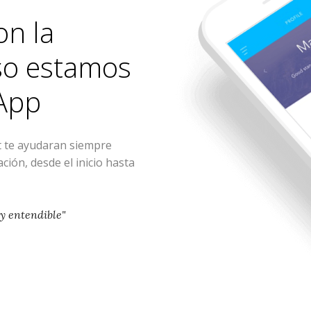
on la
eso estamos
App
te ayudaran siempre
ión, desde el inicio hasta
 y entendible"