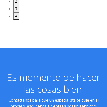
2
3
4
Es momento de hacer
las cosas bien!
Contactanos para que un especialista te guie en el
proceso, escribenos a:
ventas@possibleapp.com