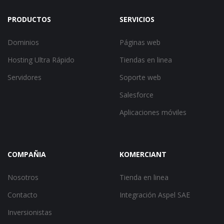
PRODUCTOS
SERVICIOS
Dominios
Páginas web
Hosting Ultra Rápido
Tiendas en linea
Servidores
Soporte web
Salesforce
Aplicaciones móviles
COMPAÑIA
KOMERCIANT
Nosotros
Tienda en linea
Contacto
Integración Aspel SAE
Inversionistas