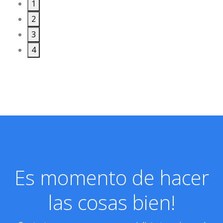
1
2
3
4
Es momento de hacer
las cosas bien!