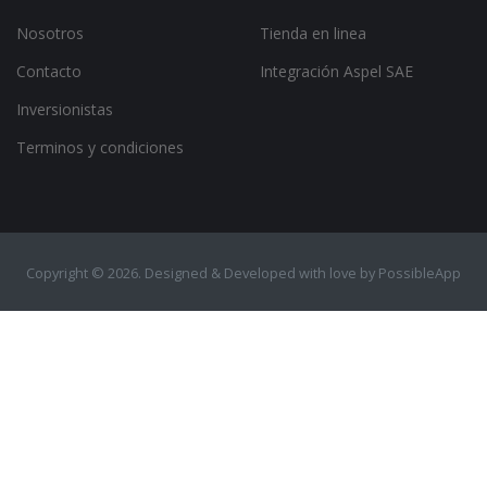
Nosotros
Tienda en linea
Contacto
Integración Aspel SAE
Inversionistas
Terminos y condiciones
Copyright ©
2026. Designed & Developed with love by
PossibleApp