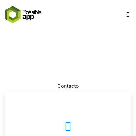
Sitio web suspendido
Por favor contactanos dado que tu sitio web ha sido
suspendio.
Contacto