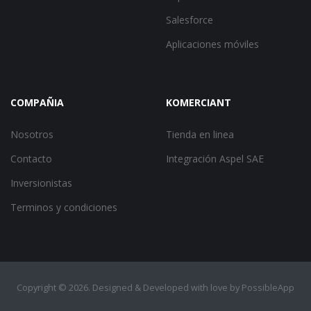
Salesforce
Aplicaciones móviles
COMPAÑIA
KOMERCIANT
Nosotros
Tienda en linea
Contacto
Integración Aspel SAE
Inversionistas
Terminos y condiciones
Copyright ©
2026. Designed & Developed with love by
PossibleApp