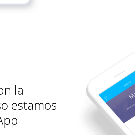
on la
eso estamos
App