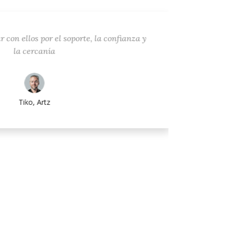
con ellos por el soporte, la confianza y
Trabajar
la cercanía
la so
Siempre 
permit
problema
Tiko, Artz