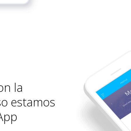
on la
eso estamos
App