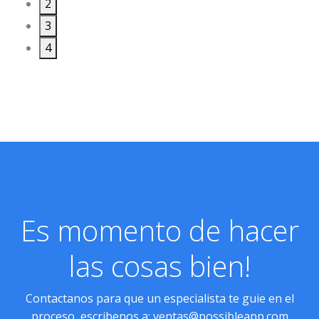
2
3
4
Es momento de hacer
las cosas bien!
Contactanos para que un especialista te guie en el
proceso, escribenos a:
ventas@possibleapp.com