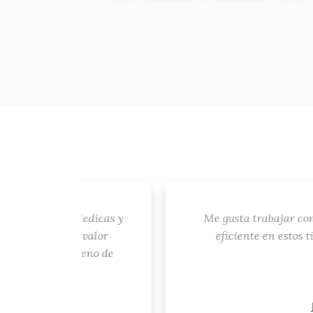
dedicas y
Me gusta trabajar con ellos por el so
l valor
eficiente en estos tiempos de tecno
bueno de
.
Juan Carlos, Awe