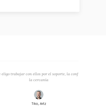
con ellos por el soporte, la confianza y
Trabajar
la cercanía
la so
Siempre 
permit
problema
Tiko, Artz