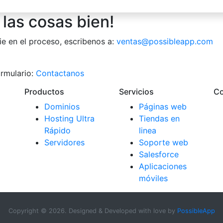
las cosas bien!
ie en el proceso, escribenos a:
ventas@possibleapp.com
rmulario:
Contactanos
Productos
Servicios
C
Dominios
Páginas web
Hosting Ultra
Tiendas en
Rápido
linea
Servidores
Soporte web
Salesforce
Aplicaciones
móviles
Copyright ©
2026. Designed & Developed with love by
PossibleApp