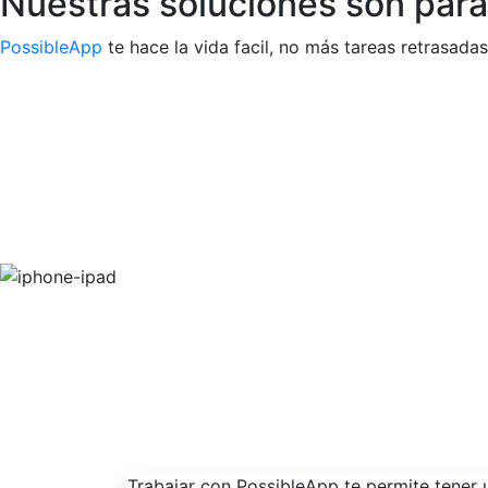
Nuestras soluciones son para 
PossibleApp
te hace la vida facil, no más tareas retrasadas
Trabajar con PossibleApp te permite tener u