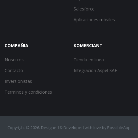
Salesforce
Aplicaciones móviles
COMPAÑIA
KOMERCIANT
Nosotros
Tienda en linea
Contacto
Integración Aspel SAE
Inversionistas
Terminos y condiciones
Copyright ©
2026. Designed & Developed with love by
PossibleApp