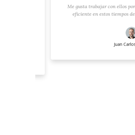
dedicas y
Me gusta trabajar con ellos por el so
l valor
eficiente en estos tiempos de tecno
bueno de
.
Juan Carlos, Awe