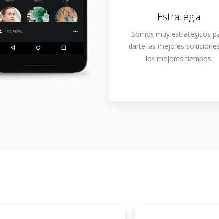
Estrategia
Somos muy estrategicos p
darte las mejores solucione
los mejores tiempos.