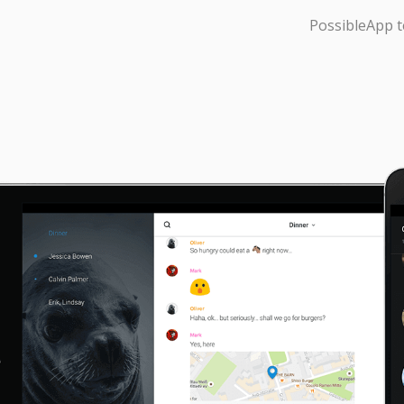
PossibleApp
t