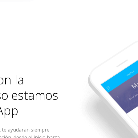
on la
eso estamos
App
te ayudaran siempre
ión, desde el inicio hasta