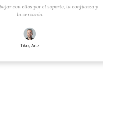
con ellos por el soporte, la confianza y
Trabajar
la cercanía
la so
Siempre 
permit
problema
Tiko, Artz