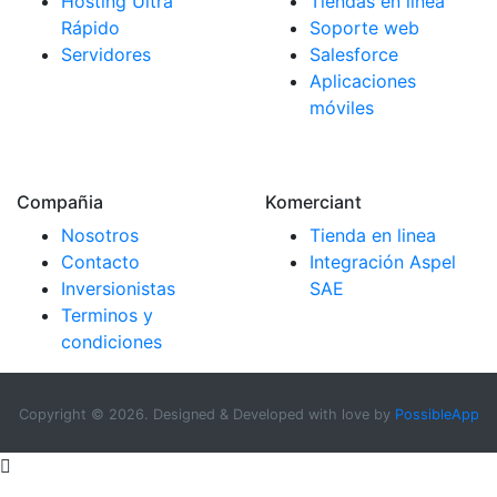
Hosting Ultra
Tiendas en linea
Rápido
Soporte web
Servidores
Salesforce
Aplicaciones
móviles
Compañia
Komerciant
Nosotros
Tienda en linea
Contacto
Integración Aspel
Inversionistas
SAE
Terminos y
condiciones
Copyright ©
2026. Designed & Developed with love by
PossibleApp