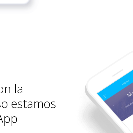
on la
eso estamos
App