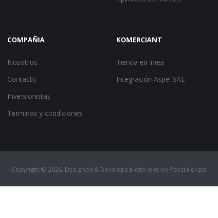
COMPAÑIA
KOMERCIANT
Nosotros
Tienda en linea
Contacto
Integración Aspel SAE
Inversionistas
Terminos y condiciones
Copyright ©
2026. Designed & Developed with love by
PossibleApp