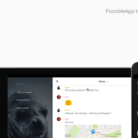
PossibleApp
t