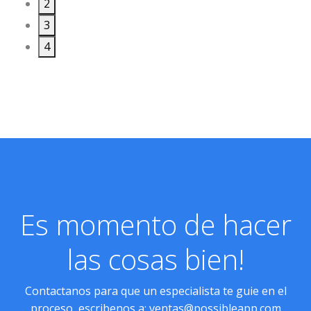
2
3
4
Es momento de hacer
las cosas bien!
Contactanos para que un especialista te guie en el
proceso, escribenos a:
ventas@possibleapp.com