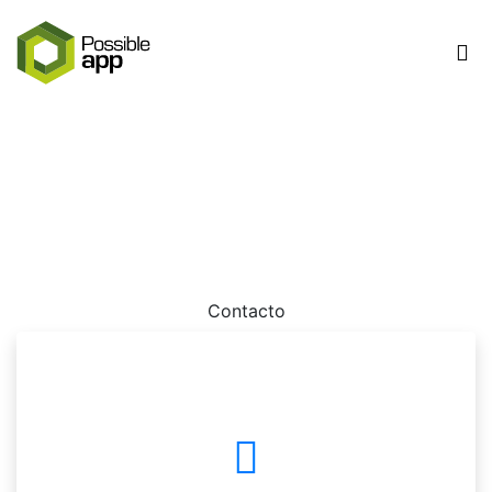
Sitio web suspendido
Por favor contactanos dado que tu sitio web ha sido
suspendio.
Contacto