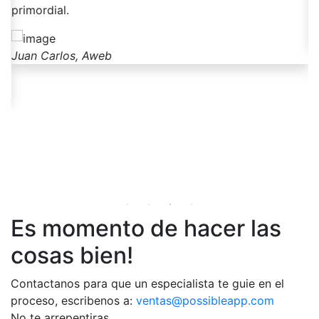
po
primordial.
Ti
Juan Carlos, Aweb
Es momento de hacer las
cosas bien!
Contactanos para que un especialista te guie en el
proceso, escribenos a:
ventas@possibleapp.com
No te arrepentiras.