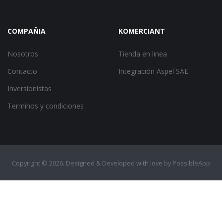
COMPAÑIA
KOMERCIANT
Nosotros
Tienda en linea
Contacto
Integración Aspel SAE
Inversionistas
Terminos y condiciones
Copyright ©
2026. Designed & Developed with love by
PossibleApp