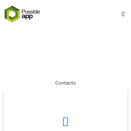
Sitio web suspendido
Por favor contactanos dado que tu sitio web ha sido
suspendio.
Contacto