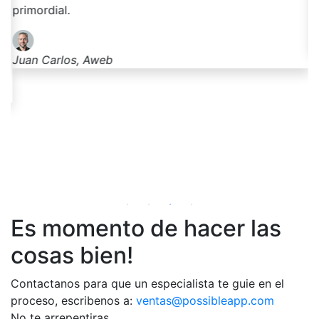
po
primordial.
Ti
Juan Carlos, Aweb
Es momento de hacer las
cosas bien!
Contactanos para que un especialista te guie en el
proceso, escribenos a:
ventas@possibleapp.com
No te arrepentiras.